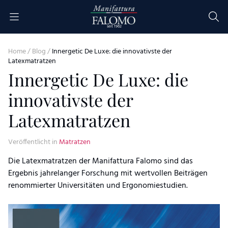
Skip to content
seit 1962
Home
/
Blog
/
Innergetic De Luxe: die innovativste der
Latexmatratzen
Innergetic De Luxe: die
innovativste der
Latexmatratzen
Veröffentlicht in
Matratzen
Die Latexmatratzen der Manifattura Falomo sind das
Ergebnis jahrelanger Forschung mit wertvollen Beiträgen
renommierter Universitäten und Ergonomiestudien.