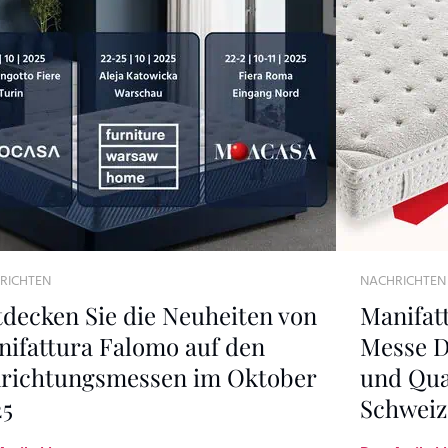
RICHTEN
NACHRICHTEN
decken Sie die Neuheiten von
Manifat
ifattura Falomo auf den
Messe D
nrichtungsmessen im Oktober
und Qual
25
Schweiz