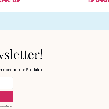
Artikel lesen
Den Artikel 
sletter!
en über unsere Produkte!
 meine Daten