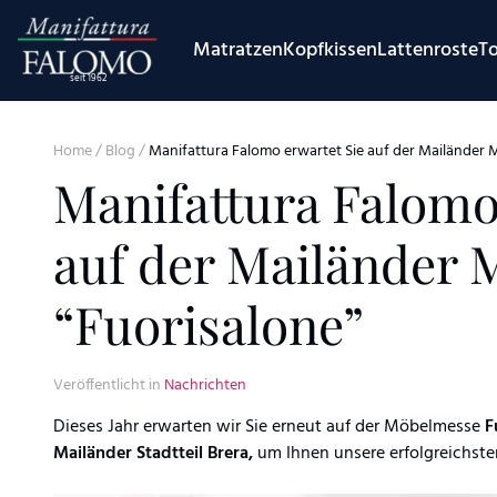
Skip to content
Matratzen
Kopfkissen
Lattenroste
T
seit 1962
Home
/
Blog
/
Manifattura Falomo erwartet Sie auf der Mailänder 
Manifattura Falomo
auf der Mailänder 
“Fuorisalone”
Veröffentlicht in
Nachrichten
Dieses Jahr erwarten wir Sie erneut auf der Möbelmesse
F
Mailänder Stadtteil Brera,
um Ihnen unsere erfolgreichste