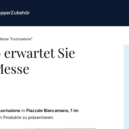
opper
Zubehör
Messe “Fuorisalone”
 erwartet Sie
Messe
uorisalone
in
Piazzale Biancamano, 1 im
n Produkte zu präsentieren.