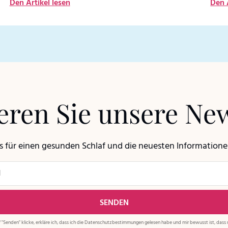
Den Artikel lesen
Den 
ren Sie unsere New
ps für einen gesunden Schlaf und die neuesten Information
 "Senden" klicke, erkläre ich, dass ich die
Datenschutzbestimmungen
gelesen habe und mir bewusst ist, dass