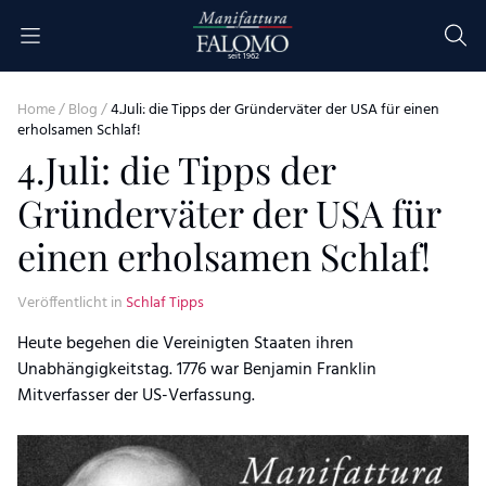
Skip to content
seit 1962
Home
/
Blog
/
4.Juli: die Tipps der Gründerväter der USA für einen
erholsamen Schlaf!
4.Juli: die Tipps der
Gründerväter der USA für
einen erholsamen Schlaf!
Veröffentlicht in
Schlaf Tipps
Heute begehen die Vereinigten Staaten ihren
Unabhängigkeitstag. 1776 war Benjamin Franklin
Mitverfasser der US-Verfassung.