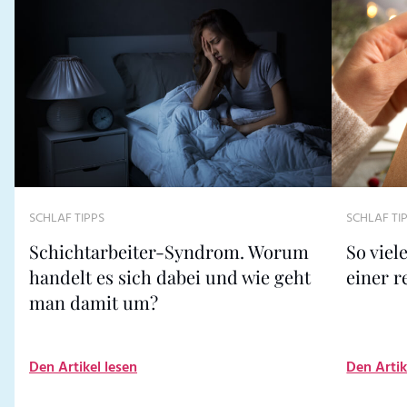
SCHLAF TIPPS
SCHLAF TI
Schichtarbeiter-Syndrom. Worum
So viel
handelt es sich dabei und wie geht
einer r
man damit um?
Den Artikel lesen
Den Artik