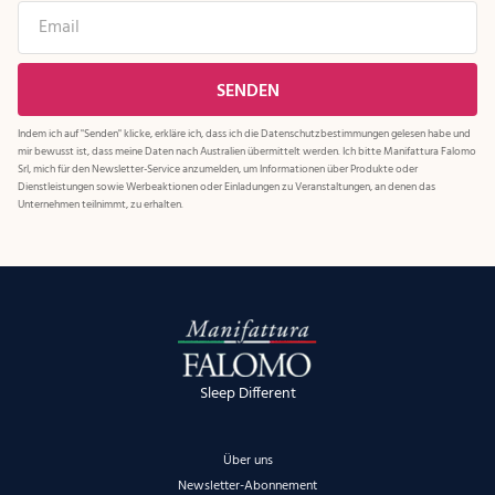
Indem ich auf "Senden" klicke, erkläre ich, dass ich die
Datenschutzbestimmungen
gelesen habe und
mir bewusst ist, dass meine Daten nach Australien übermittelt werden. Ich bitte Manifattura Falomo
Srl, mich für den Newsletter-Service anzumelden, um Informationen über Produkte oder
Dienstleistungen sowie Werbeaktionen oder Einladungen zu Veranstaltungen, an denen das
Unternehmen teilnimmt, zu erhalten.
Sleep Different
Über uns
Newsletter-Abonnement