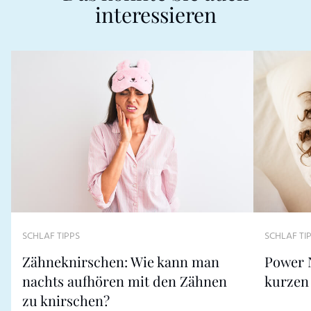
interessieren
SCHLAF TIPPS
SCHLAF TI
Zähneknirschen: Wie kann man
Power N
nachts aufhören mit den Zähnen
kurzen
zu knirschen?