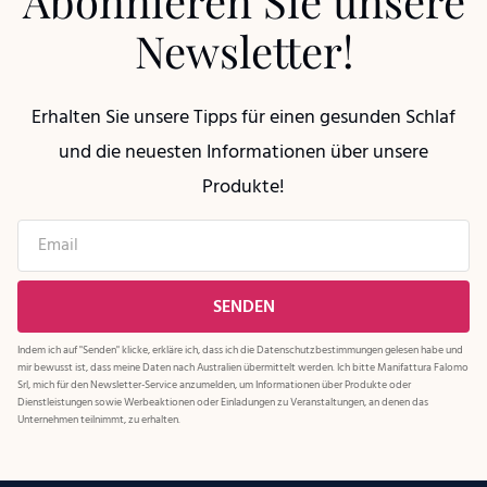
Abonnieren Sie unsere
Newsletter!
Erhalten Sie unsere Tipps für einen gesunden Schlaf
und die neuesten Informationen über unsere
Produkte!
Indem ich auf "Senden" klicke, erkläre ich, dass ich die
Datenschutzbestimmungen
gelesen habe und
mir bewusst ist, dass meine Daten nach Australien übermittelt werden. Ich bitte Manifattura Falomo
Srl, mich für den Newsletter-Service anzumelden, um Informationen über Produkte oder
Dienstleistungen sowie Werbeaktionen oder Einladungen zu Veranstaltungen, an denen das
Unternehmen teilnimmt, zu erhalten.