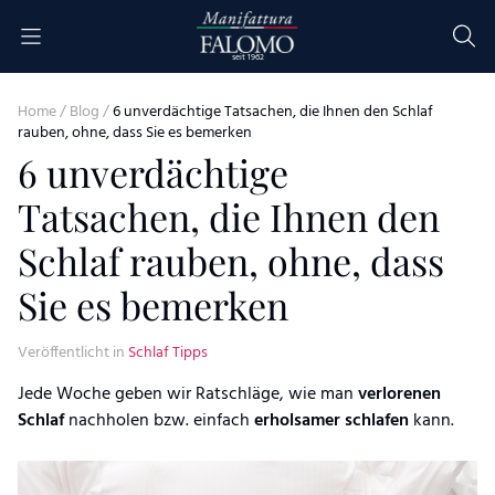
Skip to content
seit 1962
Home
/
Blog
/
6 unverdächtige Tatsachen, die Ihnen den Schlaf
rauben, ohne, dass Sie es bemerken
6 unverdächtige
Tatsachen, die Ihnen den
Schlaf rauben, ohne, dass
Sie es bemerken
Veröffentlicht in
Schlaf Tipps
Jede Woche geben wir Ratschläge, wie man
verlorenen
Schlaf
nachholen bzw. einfach
erholsamer schlafen
kann.