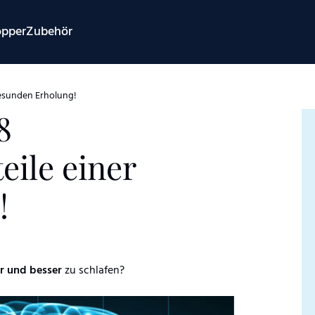
opper
Zubehör
gesunden Erholung!
8
eile einer
!
er und besser
zu schlafen?