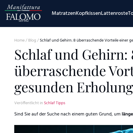
Skip to content
Matratzen
Kopfkissen
Lattenroste
T
seit 1962
Home
/
Blog
/
Schlaf und Gehirn: 8 überraschende Vorteile einer 
Schlaf und Gehirn: 
überraschende Vort
gesunden Erholung
Veröffentlicht in
Schlaf Tipps
Sind Sie auf der Suche nach einem guten Grund, um
läng