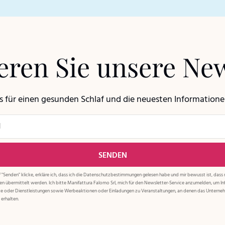
ren Sie unsere New
ps für einen gesunden Schlaf und die neuesten Information
 "Senden" klicke, erkläre ich, dass ich die
Datenschutzbestimmungen
gelesen habe und mir bewusst ist, dass
ien übermittelt werden. Ich bitte Manifattura Falomo Srl, mich für den Newsletter-Service anzumelden, um I
e oder Dienstleistungen sowie Werbeaktionen oder Einladungen zu Veranstaltungen, an denen das Untern
 erhalten.