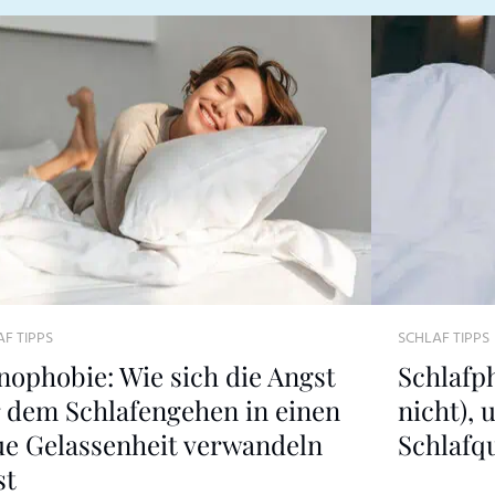
F TIPPS
SCHLAF TIPPS
nophobie: Wie sich die Angst
Schlafp
 dem Schlafengehen in einen
nicht), 
ue Gelassenheit verwandeln
Schlafqu
st