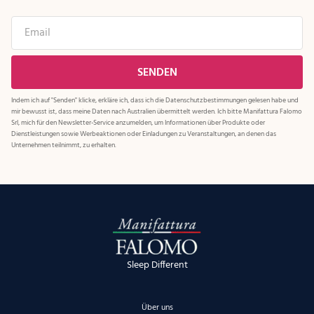
Indem ich auf "Senden" klicke, erkläre ich, dass ich die
Datenschutzbestimmungen
gelesen habe und
mir bewusst ist, dass meine Daten nach Australien übermittelt werden. Ich bitte Manifattura Falomo
Srl, mich für den Newsletter-Service anzumelden, um Informationen über Produkte oder
Dienstleistungen sowie Werbeaktionen oder Einladungen zu Veranstaltungen, an denen das
Unternehmen teilnimmt, zu erhalten.
Sleep Different
Über uns