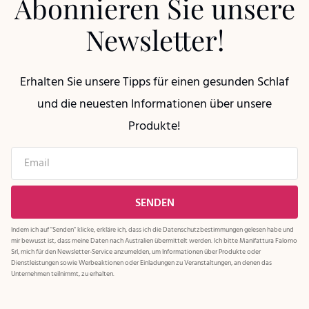
Abonnieren Sie unsere
Newsletter!
Erhalten Sie unsere Tipps für einen gesunden Schlaf
und die neuesten Informationen über unsere
Produkte!
Indem ich auf "Senden" klicke, erkläre ich, dass ich die
Datenschutzbestimmungen
gelesen habe und
mir bewusst ist, dass meine Daten nach Australien übermittelt werden. Ich bitte Manifattura Falomo
Srl, mich für den Newsletter-Service anzumelden, um Informationen über Produkte oder
Dienstleistungen sowie Werbeaktionen oder Einladungen zu Veranstaltungen, an denen das
Unternehmen teilnimmt, zu erhalten.