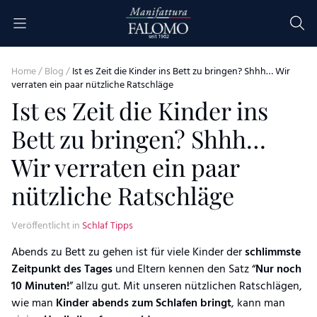
Skip to content
seit 1962
Home
/
Blog
/
Ist es Zeit die Kinder ins Bett zu bringen? Shhh… Wir
verraten ein paar nützliche Ratschläge
Ist es Zeit die Kinder ins
Bett zu bringen? Shhh…
Wir verraten ein paar
nützliche Ratschläge
Veröffentlicht in
Schlaf Tipps
Abends zu Bett zu gehen ist für viele Kinder der
schlimmste
Zeitpunkt des Tages
und Eltern kennen den Satz “
Nur noch
10 Minuten!
” allzu gut. Mit unseren nützlichen Ratschlägen,
wie man
Kinder abends zum Schlafen bringt
, kann man