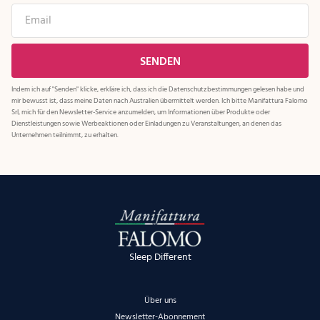
Indem ich auf "Senden" klicke, erkläre ich, dass ich die
Datenschutzbestimmungen
gelesen habe und
mir bewusst ist, dass meine Daten nach Australien übermittelt werden. Ich bitte Manifattura Falomo
Srl, mich für den Newsletter-Service anzumelden, um Informationen über Produkte oder
Dienstleistungen sowie Werbeaktionen oder Einladungen zu Veranstaltungen, an denen das
Unternehmen teilnimmt, zu erhalten.
Sleep Different
Über uns
Newsletter-Abonnement