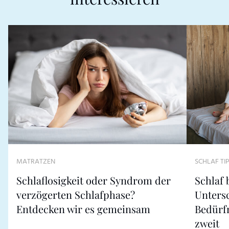
MATRATZEN
SCHLAF TI
Schlaflosigkeit oder Syndrom der
Schlaf
verzögerten Schlafphase?
Untersc
Entdecken wir es gemeinsam
Bedürf
zweit