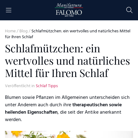
Skip to content
seit 1962
Home
/
Blog
/
Schlafmützchen: ein wertvolles und natürliches Mittel
für Ihren Schlaf
Schlafmützchen: ein
wertvolles und natürliches
Mittel für Ihren Schlaf
Veröffentlicht in
Schlaf Tipps
Blumen sowie Pflanzen im Allgemeinen unterscheiden sich
unter Anderem auch durch ihre
therapeutischen sowie
heilenden Eigenschaften
, die seit der Antike anerkannt
werden.