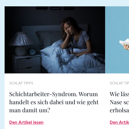
SCHLAF TIPPS
SCHLAF TI
Schichtarbeiter-Syndrom. Worum
Wie läs
handelt es sich dabei und wie geht
Nase sc
man damit um?
erhols
Den Artikel lesen
Den Artik