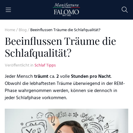
Skip to content
seit 1962
Home
/
Blog
/
Beeinflussen Träume die Schlafqualität?
Beeinflussen Träume die
Schlafqualität?
Veröffentlicht in
Schlaf Tipps
Jeder Mensch
träumt
ca.
2
volle
Stunden pro Nacht
.
Obwohl die lebhaftesten Träume überwiegend in der REM-
Phase wahrgenommen werden, können sie dennoch in
jeder Schlafphase vorkommen.