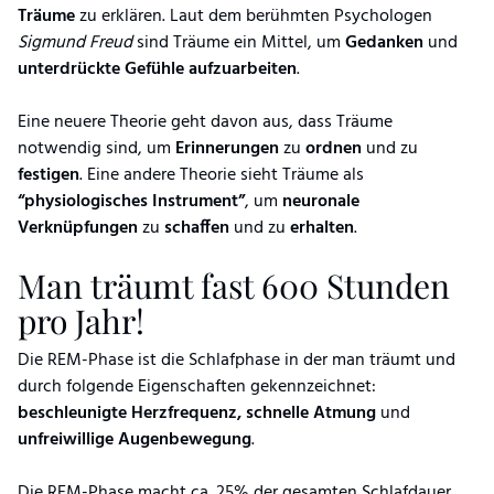
Träume
zu erklären. Laut dem berühmten Psychologen
Sigmund Freud
sind Träume ein Mittel, um
Gedanken
und
unterdrückte Gefühle aufzuarbeiten
.
Eine neuere Theorie geht davon aus, dass Träume
notwendig sind, um
Erinnerungen
zu
ordnen
und zu
festigen
. Eine andere Theorie sieht Träume als
“physiologisches Instrument”
, um
neuronale
Verknüpfungen
zu
schaffen
und zu
erhalten
.
Man träumt fast 600 Stunden
pro Jahr!
Die REM-Phase ist die Schlafphase in der man träumt und
durch folgende Eigenschaften gekennzeichnet:
beschleunigte Herzfrequenz, schnelle Atmung
und
unfreiwillige Augenbewegung
.
Die REM-Phase macht ca. 25% der gesamten Schlafdauer