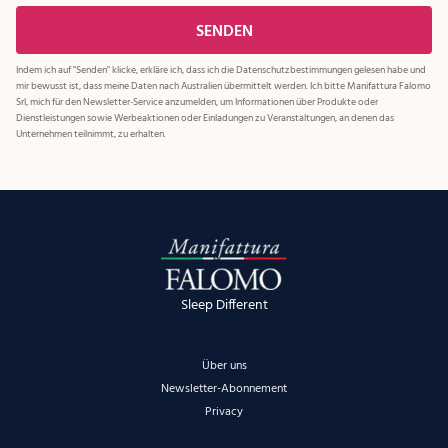
Indem ich auf "Senden" klicke, erkläre ich, dass ich die
Datenschutzbestimmungen
gelesen habe und
mir bewusst ist, dass meine Daten nach Australien übermittelt werden. Ich bitte Manifattura Falomo
Srl, mich für den Newsletter-Service anzumelden, um Informationen über Produkte oder
Dienstleistungen sowie Werbeaktionen oder Einladungen zu Veranstaltungen, an denen das
Unternehmen teilnimmt, zu erhalten.
Sleep Different
Über uns
Newsletter-Abonnement
Privacy