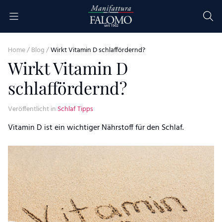
Skip to content
seit 1962
Home
/
Blog
/
Wirkt Vitamin D schlaffördernd?
Wirkt Vitamin D
schlaffördernd?
Veröffentlicht in
Schlaf Tipps
Vitamin D ist ein wichtiger Nährstoff für den Schlaf.