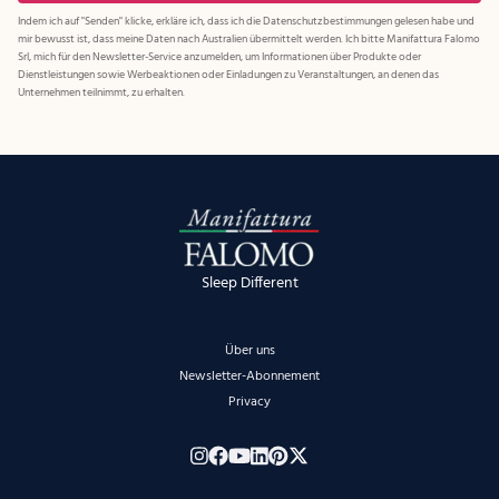
Indem ich auf "Senden" klicke, erkläre ich, dass ich die
Datenschutzbestimmungen
gelesen habe und
mir bewusst ist, dass meine Daten nach Australien übermittelt werden. Ich bitte Manifattura Falomo
Srl, mich für den Newsletter-Service anzumelden, um Informationen über Produkte oder
Dienstleistungen sowie Werbeaktionen oder Einladungen zu Veranstaltungen, an denen das
Unternehmen teilnimmt, zu erhalten.
Sleep Different
Über uns
Newsletter-Abonnement
Privacy