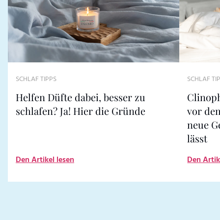
SCHLAF TIPPS
SCHLAF TI
Helfen Düfte dabei, besser zu
Clinoph
schlafen? Ja! Hier die Gründe
vor de
neue G
lässt
Den Artikel lesen
Den Artik