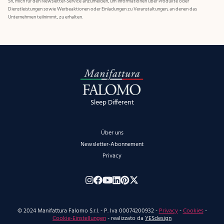
Srl, mich für den Newsletter-Service anzumelden, um Informationen über Produkte oder
Dienstleistungen sowie Werbeaktionen oder Einladungen zu Veranstaltungen, an denen das
Unternehmen teilnimmt, zu erhalten.
Sleep Different
Über uns
Newsletter-Abonnement
Privacy
© 2024 Manifattura Falomo S.r.l. - P. Iva 00074200932 -
Privacy
-
Cookies
-
Cookie-Einstellungen
- realizzato da
YESdesign