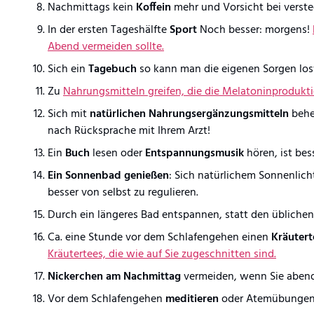
Nachmittags kein
Koffein
mehr und Vorsicht bei verste
In der ersten Tageshälfte
Sport
Noch besser: morgens!
Abend vermeiden sollte.
Sich ein
Tagebuch
so kann man die eigenen Sorgen losw
Zu
Nahrungsmitteln greifen, die die Melatoninprodukt
Sich mit
natürlichen Nahrungsergänzungsmitteln
behe
nach Rücksprache mit Ihrem Arzt!
Ein
Buch
lesen oder
Entspannungsmusik
hören, ist bes
Ein Sonnenbad genießen
: Sich natürlichem Sonnenlicht
besser von selbst zu regulieren.
Durch ein längeres Bad entspannen, statt den übliche
Ca. eine Stunde vor dem Schlafengehen einen
Kräuter
Kräutertees, die wie auf Sie zugeschnitten sind.
Nickerchen am Nachmittag
vermeiden, wenn Sie abend
Vor dem Schlafengehen
meditieren
oder Atemübunge