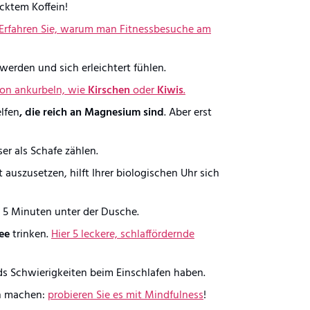
cktem Koffein!
Erfahren Sie, warum man Fitnessbesuche am
erden und sich erleichtert fühlen.
ion ankurbeln, wie
Kirschen
oder
Kiwis
.
lfen
, die reich an Magnesium sind
. Aber erst
ser als Schafe zählen.
 auszusetzen, hilft Ihrer biologischen Uhr sich
n 5 Minuten unter der Dusche.
tee
trinken.
Hier 5 leckere, schlaffördernde
s Schwierigkeiten beim Einschlafen haben.
n machen:
probieren Sie es mit Mindfulness
!