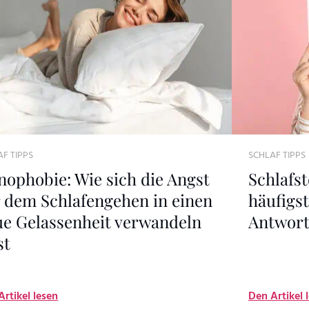
F TIPPS
SCHLAF TIPPS
nophobie: Wie sich die Angst
Schlafst
 dem Schlafengehen in einen
häufigs
ue Gelassenheit verwandeln
Antwort
st
Artikel lesen
Den Artikel 