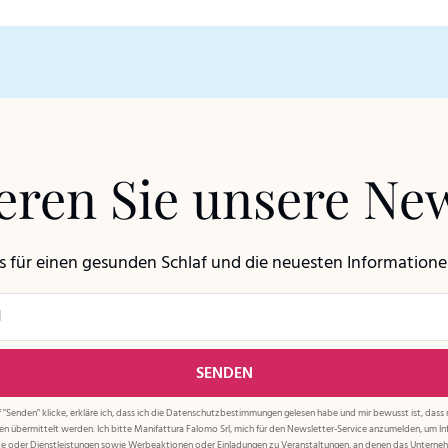
ren Sie unsere New
ps für einen gesunden Schlaf und die neuesten Information
 "Senden" klicke, erkläre ich, dass ich die
Datenschutzbestimmungen
gelesen habe und mir bewusst ist, dass
ien übermittelt werden. Ich bitte Manifattura Falomo Srl, mich für den Newsletter-Service anzumelden, um I
e oder Dienstleistungen sowie Werbeaktionen oder Einladungen zu Veranstaltungen, an denen das Untern