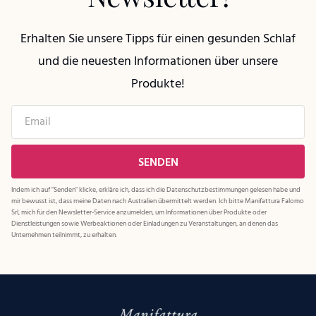
Erhalten Sie unsere Tipps für einen gesunden Schlaf
und die neuesten Informationen über unsere
Produkte!
Indem ich auf "Senden" klicke, erkläre ich, dass ich die
Datenschutzbestimmungen
gelesen habe und
mir bewusst ist, dass meine Daten nach Australien übermittelt werden. Ich bitte Manifattura Falomo
Srl, mich für den Newsletter-Service anzumelden, um Informationen über Produkte oder
Dienstleistungen sowie Werbeaktionen oder Einladungen zu Veranstaltungen, an denen das
Unternehmen teilnimmt, zu erhalten.