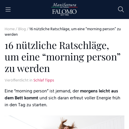
Skip to content
seit 1962
Home
/
Blog
/
16 nützliche Ratschläge, um eine “morning person” zu
werden
16 nützliche Ratschläge,
um eine “morning person”
zu werden
Veröffentlicht in
Schlaf Tipps
Eine “morning person” ist jemand, der
morgens leicht aus
dem Bett kommt
und sich daran erfreut voller Energie früh
in den Tag zu starten.