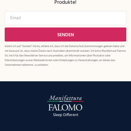
Produkte!
Indem ich auf "Senden" klicke, erkläre ich, dass ich die
Datenschutzbestimmungen
gelesen habe und
mir bewusst ist, dass meine Daten nach Australien übermittelt werden. Ich bitte Manifattura Falomo
Srl, mich für den Newsletter-Service anzumelden, um Informationen über Produkte oder
Dienstleistungen sowie Werbeaktionen oder Einladungen zu Veranstaltungen, an denen das
Unternehmen teilnimmt, zu erhalten.
Sleep Different