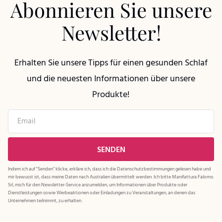
Abonnieren Sie unsere
Newsletter!
Erhalten Sie unsere Tipps für einen gesunden Schlaf
und die neuesten Informationen über unsere
Produkte!
Indem ich auf "Senden" klicke, erkläre ich, dass ich die
Datenschutzbestimmungen
gelesen habe und
mir bewusst ist, dass meine Daten nach Australien übermittelt werden. Ich bitte Manifattura Falomo
Srl, mich für den Newsletter-Service anzumelden, um Informationen über Produkte oder
Dienstleistungen sowie Werbeaktionen oder Einladungen zu Veranstaltungen, an denen das
Unternehmen teilnimmt, zu erhalten.