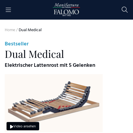
Skip to content
seit 1962
Home
/
Dual Medical
Bestseller
Dual Medical
Elektrischer Lattenrost mit 5 Gelenken
Video ansehen