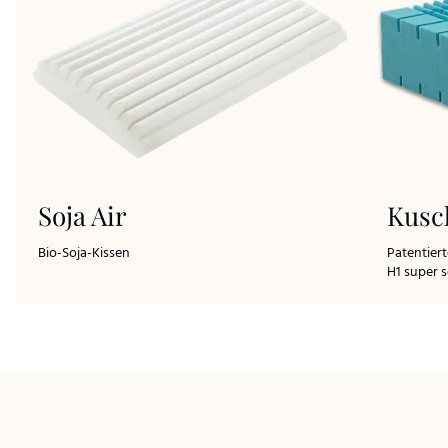
Soja Air
Kusc
Bio-Soja-Kissen
Patentier
H1 super s