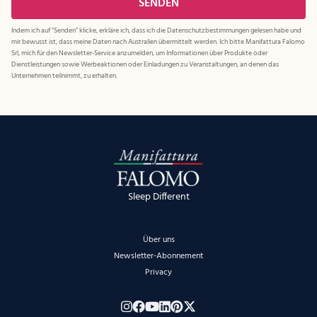
Indem ich auf "Senden" klicke, erkläre ich, dass ich die
Datenschutzbestimmungen
gelesen habe und
mir bewusst ist, dass meine Daten nach Australien übermittelt werden. Ich bitte Manifattura Falomo
Srl, mich für den Newsletter-Service anzumelden, um Informationen über Produkte oder
Dienstleistungen sowie Werbeaktionen oder Einladungen zu Veranstaltungen, an denen das
Unternehmen teilnimmt, zu erhalten.
Sleep Different
Über uns
Newsletter-Abonnement
Privacy