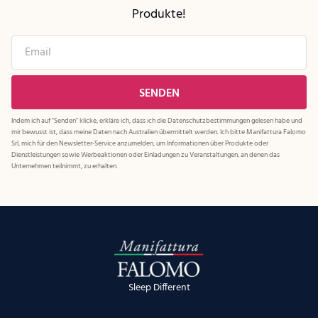
Produkte!
Indem ich auf "Senden" klicke, erkläre ich, dass ich die
Datenschutzbestimmungen
gelesen habe und
mir bewusst ist, dass meine Daten nach Australien übermittelt werden. Ich bitte Manifattura Falomo
Srl, mich für den Newsletter-Service anzumelden, um Informationen über Produkte oder
Dienstleistungen sowie Werbeaktionen oder Einladungen zu Veranstaltungen, an denen das
Unternehmen teilnimmt, zu erhalten.
Sleep Different