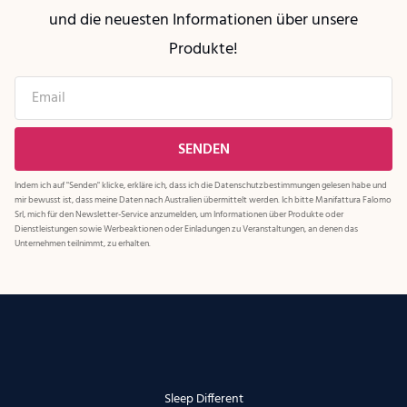
und die neuesten Informationen über unsere
Produkte!
Indem ich auf "Senden" klicke, erkläre ich, dass ich die
Datenschutzbestimmungen
gelesen habe und
mir bewusst ist, dass meine Daten nach Australien übermittelt werden. Ich bitte Manifattura Falomo
Srl, mich für den Newsletter-Service anzumelden, um Informationen über Produkte oder
Dienstleistungen sowie Werbeaktionen oder Einladungen zu Veranstaltungen, an denen das
Unternehmen teilnimmt, zu erhalten.
Sleep Different