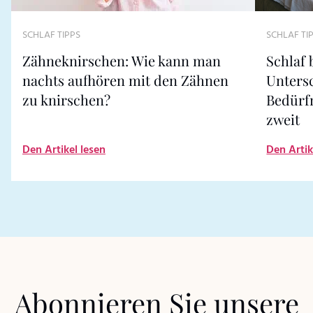
SCHLAF TI
SCHLAF TIPPS
Schlaf
Zähneknirschen: Wie kann man
Untersc
nachts aufhören mit den Zähnen
Bedürf
zu knirschen?
zweit
Den Artikel lesen
Den Artik
Abonnieren Sie unsere