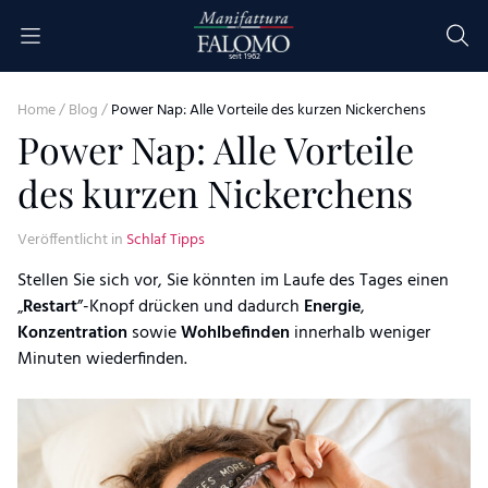
Skip to content
seit 1962
Home
/
Blog
/
Power Nap: Alle Vorteile des kurzen Nickerchens
Power Nap: Alle Vorteile
des kurzen Nickerchens
Veröffentlicht in
Schlaf Tipps
Stellen Sie sich vor, Sie könnten im Laufe des Tages einen
„
Restart
”-Knopf drücken und dadurch
Energie
,
Konzentration
sowie
Wohlbefinden
innerhalb weniger
Minuten wiederfinden.