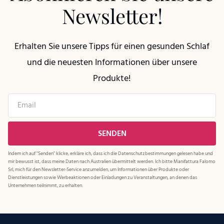
Newsletter!
Erhalten Sie unsere Tipps für einen gesunden Schlaf
und die neuesten Informationen über unsere
Produkte!
Indem ich auf "Senden" klicke, erkläre ich, dass ich die
Datenschutzbestimmungen
gelesen habe und
mir bewusst ist, dass meine Daten nach Australien übermittelt werden. Ich bitte Manifattura Falomo
Srl, mich für den Newsletter-Service anzumelden, um Informationen über Produkte oder
Dienstleistungen sowie Werbeaktionen oder Einladungen zu Veranstaltungen, an denen das
Unternehmen teilnimmt, zu erhalten.